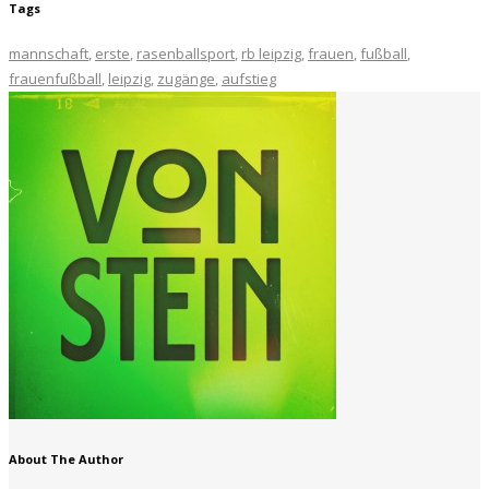
Tags
mannschaft
,
erste
,
rasenballsport
,
rb leipzig
,
frauen
,
fußball
,
frauenfußball
,
leipzig
,
zugänge
,
aufstieg
About The Author