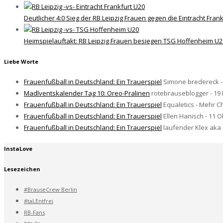
Deutlicher 4:0 Sieg der RB Leipzig Frauen gegen die Eintracht Fran
Heimspielauftakt: RB Leipzig Frauen besiegen TSG Hoffenheim U20
Liebe Worte
Frauenfußball in Deutschland: Ein Trauerspiel
Simone bredereck -
Madlventskalender Tag 10: Oreo-Pralinen
rotebrauseblogger - 1
Frauenfußball in Deutschland: Ein Trauerspiel
Equaletics - Mehr C
Frauenfußball in Deutschland: Ein Trauerspiel
Ellen Hanisch - 11 
Frauenfußball in Deutschland: Ein Trauerspiel
laufender Klex aka 
InstaLove
Lesezeichen
#BrauseCrew Berlin
#taLEntfrei
RB-Fans