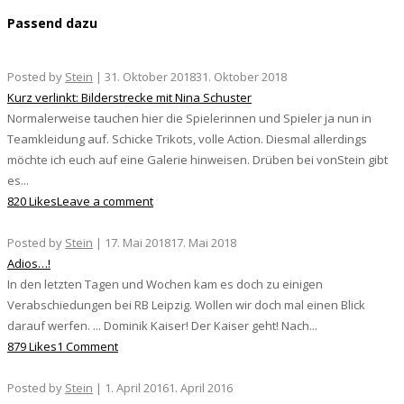
Passend dazu
Posted by
Stein
|
31. Oktober 2018
31. Oktober 2018
Kurz verlinkt: Bilderstrecke mit Nina Schuster
Normalerweise tauchen hier die Spielerinnen und Spieler ja nun in
Teamkleidung auf. Schicke Trikots, volle Action. Diesmal allerdings
möchte ich euch auf eine Galerie hinweisen. Drüben bei vonStein gibt
es...
820 Likes
Leave a comment
Posted by
Stein
|
17. Mai 2018
17. Mai 2018
Adios…!
In den letzten Tagen und Wochen kam es doch zu einigen
Verabschiedungen bei RB Leipzig. Wollen wir doch mal einen Blick
darauf werfen. ... Dominik Kaiser! Der Kaiser geht! Nach...
879 Likes
1 Comment
Posted by
Stein
|
1. April 2016
1. April 2016