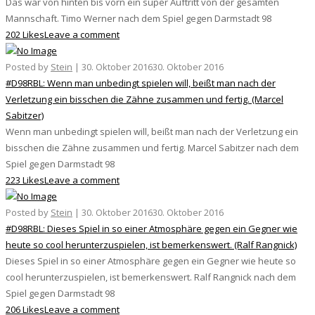
Das war von hinten bis vorn ein super Auftritt von der gesamten
Mannschaft. Timo Werner nach dem Spiel gegen Darmstadt 98
202 Likes
Leave a comment
Posted by
Stein
|
30. Oktober 2016
30. Oktober 2016
#D98RBL: Wenn man unbedingt spielen will, beißt man nach der
Verletzung ein bisschen die Zähne zusammen und fertig. (Marcel
Sabitzer)
Wenn man unbedingt spielen will, beißt man nach der Verletzung ein
bisschen die Zähne zusammen und fertig. Marcel Sabitzer nach dem
Spiel gegen Darmstadt 98
223 Likes
Leave a comment
Posted by
Stein
|
30. Oktober 2016
30. Oktober 2016
#D98RBL: Dieses Spiel in so einer Atmosphäre gegen ein Gegner wie
heute so cool herunterzuspielen, ist bemerkenswert. (Ralf Rangnick)
Dieses Spiel in so einer Atmosphäre gegen ein Gegner wie heute so
cool herunterzuspielen, ist bemerkenswert. Ralf Rangnick nach dem
Spiel gegen Darmstadt 98
206 Likes
Leave a comment