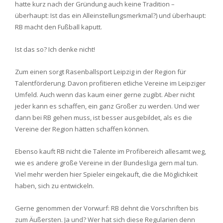
hatte kurz nach der Gründung auch keine Tradition –
überhaupt: Ist das ein Alleinstellungsmerkmal?) und überhaupt:
RB macht den Fußball kaputt.
Ist das so? Ich denke nicht!
Zum einen sorgt Rasenballsport Leipzig in der Region für
Talentförderung. Davon profitieren etliche Vereine im Leipziger
Umfeld. Auch wenn das kaum einer gerne zugibt. Aber nicht
jeder kann es schaffen, ein ganz Großer zu werden. Und wer
dann bei RB gehen muss, ist besser ausgebildet, als es die
Vereine der Region hätten schaffen können.
Ebenso kauft RB nicht die Talente im Profibereich allesamt weg,
wie es andere große Vereine in der Bundesliga gern mal tun.
Viel mehr werden hier Spieler eingekauft, die die Möglichkeit
haben, sich zu entwickeln.
Gerne genommen der Vorwurf: RB dehnt die Vorschriften bis
zum Äußersten. Ja und? Wer hat sich diese Regularien denn