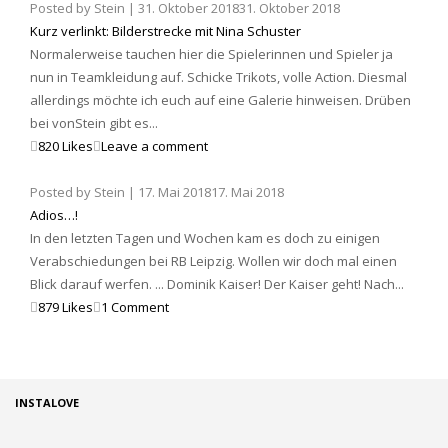
Posted by
Stein
|
31. Oktober 2018
31. Oktober 2018
Kurz verlinkt: Bilderstrecke mit Nina Schuster
Normalerweise tauchen hier die Spielerinnen und Spieler ja
nun in Teamkleidung auf. Schicke Trikots, volle Action. Diesmal
allerdings möchte ich euch auf eine Galerie hinweisen. Drüben
bei vonStein gibt es...
820 Likes
Leave a comment
Posted by
Stein
|
17. Mai 2018
17. Mai 2018
Adios…!
In den letzten Tagen und Wochen kam es doch zu einigen
Verabschiedungen bei RB Leipzig. Wollen wir doch mal einen
Blick darauf werfen. ... Dominik Kaiser! Der Kaiser geht! Nach...
879 Likes
1 Comment
INSTALOVE