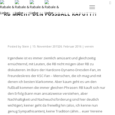
Toggle
RB MACHT DEN FUSSBALL KAPUTT?!
navigation
Posted by
Stein
|
15. November 2015
26. Februar 2016
|
verein
Irgendwie ist es immer ziemlich amüsant und gleichzeitig
ernüchternd, mit Leuten, die RB nicht mögen über RB zu
diskutieren. Im Büro der Hardcore-Dynamo-Dresden-Fan, im
Freundeskreis der KSC-Fan – Menschen, die ich mag und mit
denen ich besten klarkomme. Aber kaum geht es um den
Fußball kommen die immer gleichen Phrasen: RB kauft sich nur
den Erfolg (kann man ansatzweise verstehen, aber
Nachhaltigkeit und Nachwuchsförderung sind hier deutlich
wichtiger), keiner geht da freiwillig hin (also, ich kenne nun
genug Sympathisanten), keine Tradition (ähm… euer Vereine