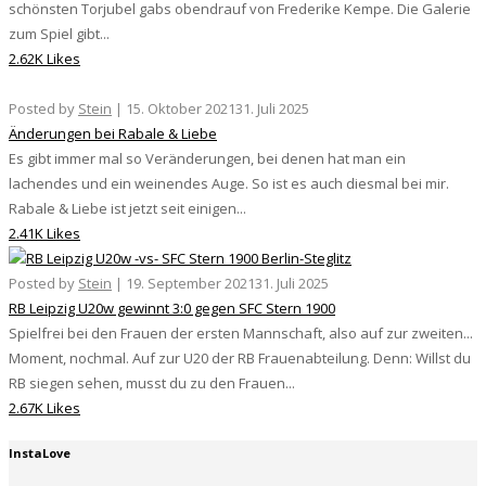
schönsten Torjubel gabs obendrauf von Frederike Kempe. Die Galerie
zum Spiel gibt...
2.62K Likes
Posted by
Stein
|
15. Oktober 2021
31. Juli 2025
Änderungen bei Rabale & Liebe
Es gibt immer mal so Veränderungen, bei denen hat man ein
lachendes und ein weinendes Auge. So ist es auch diesmal bei mir.
Rabale & Liebe ist jetzt seit einigen...
2.41K Likes
Posted by
Stein
|
19. September 2021
31. Juli 2025
RB Leipzig U20w gewinnt 3:0 gegen SFC Stern 1900
Spielfrei bei den Frauen der ersten Mannschaft, also auf zur zweiten...
Moment, nochmal. Auf zur U20 der RB Frauenabteilung. Denn: Willst du
RB siegen sehen, musst du zu den Frauen...
2.67K Likes
InstaLove