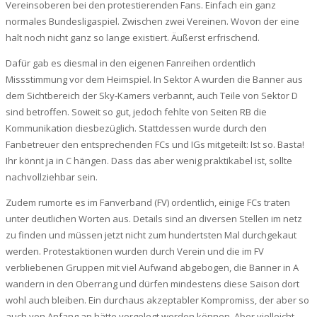
Vereinsoberen bei den protestierenden Fans. Einfach ein ganz
normales Bundesligaspiel. Zwischen zwei Vereinen. Wovon der eine
halt noch nicht ganz so lange existiert. Äußerst erfrischend.
Dafür gab es diesmal in den eigenen Fanreihen ordentlich
Missstimmung vor dem Heimspiel. In Sektor A wurden die Banner aus
dem Sichtbereich der Sky-Kamers verbannt, auch Teile von Sektor D
sind betroffen. Soweit so gut, jedoch fehlte von Seiten RB die
Kommunikation diesbezüglich. Stattdessen wurde durch den
Fanbetreuer den entsprechenden FCs und IGs mitgeteilt: Ist so. Basta!
Ihr könnt ja in C hängen. Dass das aber wenig praktikabel ist, sollte
nachvollziehbar sein.
Zudem rumorte es im Fanverband (FV) ordentlich, einige FCs traten
unter deutlichen Worten aus. Details sind an diversen Stellen im netz
zu finden und müssen jetzt nicht zum hundertsten Mal durchgekaut
werden. Protestaktionen wurden durch Verein und die im FV
verbliebenen Gruppen mit viel Aufwand abgebogen, die Banner in A
wandern in den Oberrang und dürfen mindestens diese Saison dort
wohl auch bleiben. Ein durchaus akzeptabler Kompromiss, der aber so
auch von Anfang an hätte vorgelegt werden können. Aber vielleicht