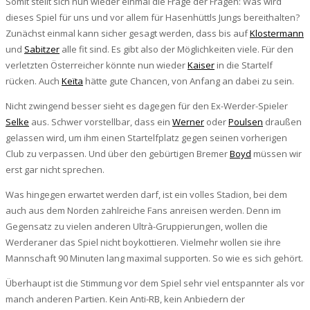
Somit stellt sich nun wieder einmal die Frage der Fragen: Was wird
dieses Spiel für uns und vor allem für Hasenhüttls Jungs bereithalten?
Zunächst einmal kann sicher gesagt werden, dass bis auf
Klostermann
und
Sabitzer
alle fit sind. Es gibt also der Möglichkeiten viele. Für den
verletzten Österreicher könnte nun wieder
Kaiser
in die Startelf
rücken. Auch
Keïta
hätte gute Chancen, von Anfang an dabei zu sein.
Nicht zwingend besser sieht es dagegen für den Ex-Werder-Spieler
Selke
aus. Schwer vorstellbar, dass ein
Werner
oder
Poulsen
draußen
gelassen wird, um ihm einen Startelfplatz gegen seinen vorherigen
Club zu verpassen. Und über den gebürtigen Bremer
Boyd
müssen wir
erst gar nicht sprechen.
Was hingegen erwartet werden darf, ist ein volles Stadion, bei dem
auch aus dem Norden zahlreiche Fans anreisen werden. Denn im
Gegensatz zu vielen anderen Ultrà-Gruppierungen, wollen die
Werderaner das Spiel nicht boykottieren. Vielmehr wollen sie ihre
Mannschaft 90 Minuten lang maximal supporten. So wie es sich gehört.
Überhaupt ist die Stimmung vor dem Spiel sehr viel entspannter als vor
manch anderen Partien. Kein Anti-RB, kein Anbiedern der