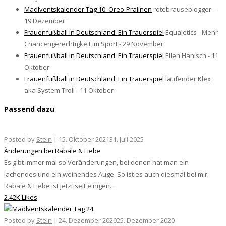
Madlventskalender Tag 10: Oreo-Pralinen
rotebrauseblogger -
19 Dezember
Frauenfußball in Deutschland: Ein Trauerspiel
Equaletics - Mehr
Chancengerechtigkeit im Sport - 29 November
Frauenfußball in Deutschland: Ein Trauerspiel
Ellen Hanisch - 11
Oktober
Frauenfußball in Deutschland: Ein Trauerspiel
laufender Klex
aka System Troll - 11 Oktober
Passend dazu
Posted by
Stein
|
15. Oktober 2021
31. Juli 2025
Änderungen bei Rabale & Liebe
Es gibt immer mal so Veränderungen, bei denen hat man ein
lachendes und ein weinendes Auge. So ist es auch diesmal bei mir.
Rabale & Liebe ist jetzt seit einigen...
2.42K Likes
Posted by
Stein
|
24. Dezember 2020
25. Dezember 2020