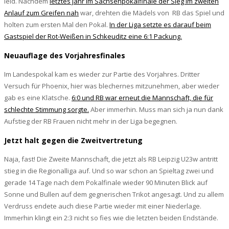
leid. Nachdem
letztes Jahr im Sachsenpokalfinale der Sieg im zweiten
Anlauf zum Greifen nah
war, drehten die Mädels von RB das Spiel und
holten zum ersten Mal den Pokal.
In der Liga setzte es darauf beim
Gastspiel der Rot-Weißen in Schkeuditz eine 6:1 Packung.
Neuauflage des Vorjahresfinales
Im Landespokal kam es wieder zur Partie des Vorjahres. Dritter
Versuch für Phoenix, hier was blechernes mitzunehmen, aber wieder
gab es eine Klatsche.
6:0 und RB war erneut die Mannschaft, die für
schlechte Stimmung sorgte.
Aber immerhin. Muss man sich ja nun dank
Aufstieg der RB Frauen nicht mehr in der Liga begegnen.
Jetzt halt gegen die Zweitvertretung
Naja, fast! Die Zweite Mannschaft, die jetzt als RB Leipzig U23w antritt
stieg in die Regionalliga auf. Und so war schon an Spieltag zwei und
gerade 14 Tage nach dem Pokalfinale wieder 90 Minuten Blick auf
Sonne und Bullen auf dem gegnerischen Trikot angesagt. Und zu allem
Verdruss endete auch diese Partie wieder mit einer Niederlage.
Immerhin klingt ein 2:3 nicht so fies wie die letzten beiden Endstände.