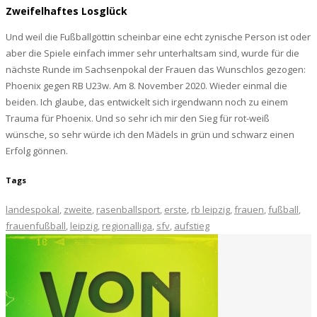
Zweifelhaftes Losglück
Und weil die Fußballgöttin scheinbar eine echt zynische Person ist oder
aber die Spiele einfach immer sehr unterhaltsam sind, wurde für die
nächste Runde im Sachsenpokal der Frauen das Wunschlos gezogen:
Phoenix gegen RB U23w. Am 8. November 2020. Wieder einmal die
beiden. Ich glaube, das entwickelt sich irgendwann noch zu einem
Trauma für Phoenix. Und so sehr ich mir den Sieg für rot-weiß
wünsche, so sehr würde ich den Mädels in grün und schwarz einen
Erfolg gönnen.
Tags
landespokal
,
zweite
,
rasenballsport
,
erste
,
rb leipzig
,
frauen
,
fußball
,
frauenfußball
,
leipzig
,
regionalliga
,
sfv
,
aufstieg