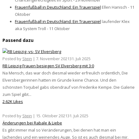
Frauenfußball in Deutschland: Ein Trauerspiel
Ellen Hanisch - 11
Oktober
Frauenfußball in Deutschland: Ein Trauerspiel
laufender Klex
aka System Troll - 11 Oktober
Passend dazu
Posted by
Stein
|
7. November 2021
31. Juli 2025
RB Leipzig Frauen besiegen SV Elversberg mit 3:0
Na Mensch, das war doch diesmal wieder erfreulich ordentlich, Die
Elversbergerinnen hatten im Grunde keine Chance. Und den
schönsten Torjubel gabs obendrauf von Frederike Kempe. Die Galerie
zum Spiel gibt...
2.62K Likes
Posted by
Stein
|
15. Oktober 2021
31. Juli 2025
Änderungen bei Rabale & Liebe
Es gibt immer mal so Veränderungen, bei denen hat man ein
lachendes und ein weinendes Auge. So ist es auch diesmal bei mir.